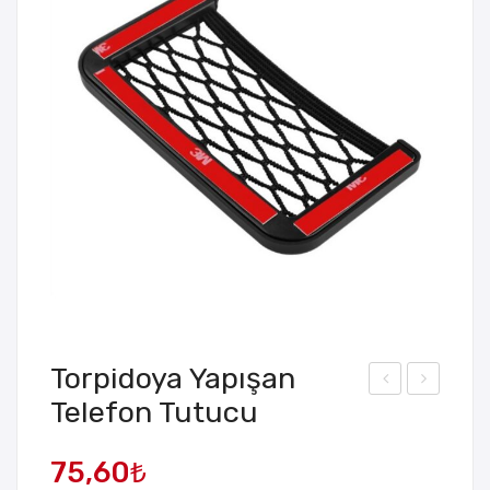
Torpidoya Yapışan
Telefon Tutucu
0
ort
Por
atif
75,60
₺
tlu
Mas