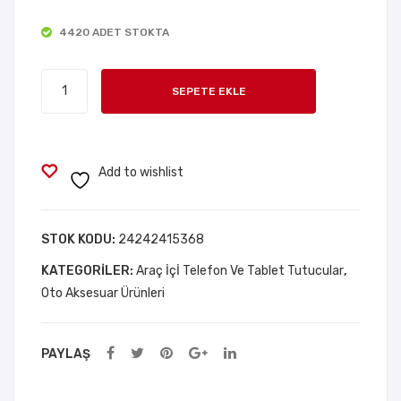
US
aüs
4420 ADET STOKTA
B
tü
Şarj
Tele
Torpidoya
Ada
fon
SEPETE EKLE
Yapışan
ptö
Tab
Telefon
rü
let
Tutucu
Tut
adet
Add to wishlist
ucu
STOK KODU:
24242415368
KATEGORILER:
Araç İçİ Telefon Ve Tablet Tutucular
,
Oto Aksesuar Ürünleri
PAYLAŞ