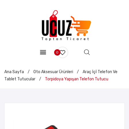
0
Ana Sayfa
/
Oto Aksesuar Ürünleri
/
Araç İçİ Telefon Ve
Tablet Tutucular
/
Torpidoya Yapışan Telefon Tutucu