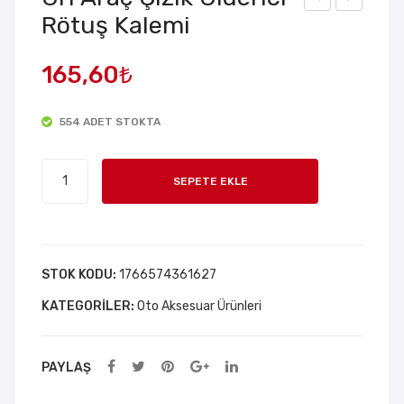
Rötuş Kalemi
osf
arek
orlu
et
165,60
₺
Sib
Sen
op
sörl
554 ADET STOKTA
Kap
ü
ağı
Sib
Gri
op
SEPETE EKLE
Araç
Işığı
Çizik
2
Giderici
Ade
Rötuş
STOK KODU:
1766574361627
t
Kalemi
KATEGORILER:
adet
Oto Aksesuar Ürünleri
PAYLAŞ