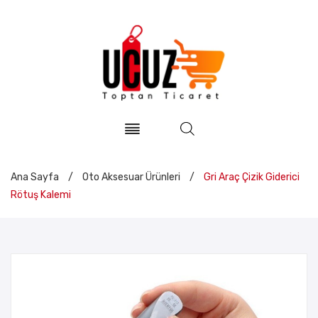
Ana Sayfa
/
Oto Aksesuar Ürünleri
/
Gri Araç Çizik Giderici
Rötuş Kalemi