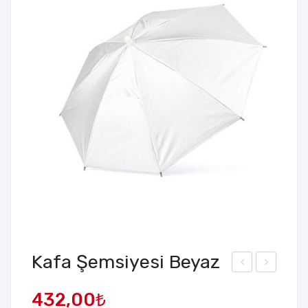
Kafa Şemsiyesi Beyaz
15
’si 1
432,00
₺
Par
Ara