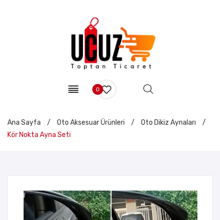
0
Ana Sayfa
/
Oto Aksesuar Ürünleri
/
Oto Dikiz Aynaları
/
Kör Nokta Ayna Seti