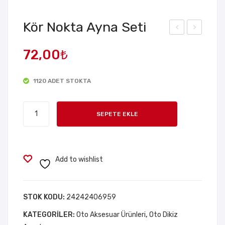
Kör Nokta Ayna Seti
agic
olar
72,00
₺
Era
Bat
ser
tani
1120 ADET STOKTA
Ara
ye
ç
Çift
Kör
Ca
Kişil
SEPETE EKLE
Nokta
m
ik
Ayna
Yağ
180
Seti
Film
×21
adet
Add to wishlist
i
0
Te
cm
mizl
STOK KODU:
24242406959
em
KATEGORILER:
Oto Aksesuar Ürünleri
,
Oto Dikiz
e