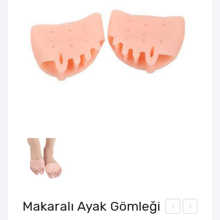
Makaralı Ayak Gömleği
olay
oft