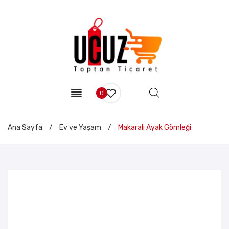
0
Ana Sayfa
/
Ev ve Yaşam
/
Makaralı Ayak Gömleği