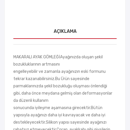
AÇIKLAMA
MAKARALI AYAK GÖMLEĞİAyağınızda oluşan şekil
bozukluklarının artmasını
engelleyebilir ve zamanla ayağınızın eski formunu
tekrar kazanabilirsiniz.Bu Ürün sayesinde
parmaklarınızda şekil bozukluğu oluşması önlendiği
gibi, daha önce meydana gelmiş olan deformasyonlar
da düzenli kullanım
sonucunda iyileşme aşamasına girecektir.Bütün
yapısıyla ayağınızı daha iyi kavrayacak ve daha iyi
destekleyecektir.Silikon yapısı sayesinde ayağınızı
rahatsız etmeyecektir.Çorap, ayakkabı gibi giysilerin