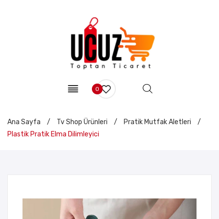
0
Ana Sayfa
/
Tv Shop Ürünleri
/
Pratik Mutfak Aletleri
/
Plastik Pratik Elma Dilimleyici