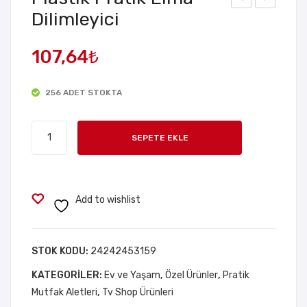
Dilimleyici
last
lays
ik
tati
107,64
₺
Hav
on
an
5
256 ADET STOKTA
Dua
lSe
Plastik
nse
SEPETE EKLE
Pratik
Kol
Elma
Dilimleyici
adet
Add to wishlist
STOK KODU:
24242453159
KATEGORILER:
Ev ve Yaşam
,
Özel Ürünler
,
Pratik
Mutfak Aletleri
,
Tv Shop Ürünleri