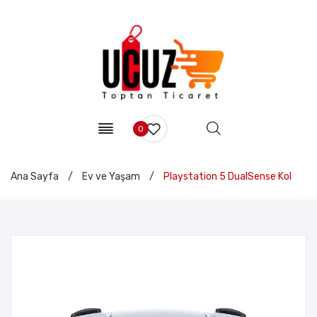
0
Ana Sayfa
/
Ev ve Yaşam
/
Playstation 5 DualSense Kol