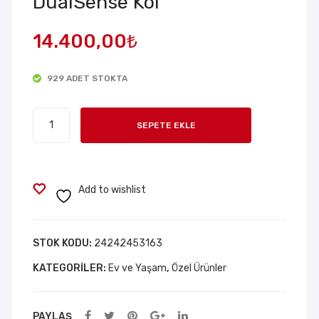
DualSense Kol
ik
atif
14.400,00
₺
Pra
Tift
tik
ik
929 ADET STOKTA
Elm
Tüy
a
Top
Playstation
Dili
lam
SEPETE EKLE
5
mle
a
DualSense
yici
Alet
Kol
i
adet
Add to wishlist
STOK KODU:
24242453163
KATEGORILER:
Ev ve Yaşam
,
Özel Ürünler
PAYLAŞ