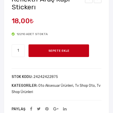
Stickerı
oto
olar
r
360
18,00
₺
Bisi
°
klet
Dö
12210 ADET STOKTA
Kilid
nen
i 22
Ara
Reflektif
mm
ba
SEPETE EKLE
Araç
x
Kok
Kapı
100
usu
Stickerı
cm
adet
STOK KODU:
24242422875
KATEGORILER:
Oto Aksesuar Ürünleri
,
Tv Shop Oto
,
Tv
Shop Ürünleri
PAYLAŞ