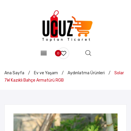
0
Ana Sayfa
/
Ev ve Yaşam
/
Aydınlatma Ürünleri
/
Solar
7W Kazıklı Bahçe Armatürü RGB