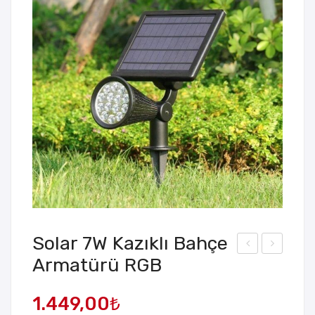
Solar 7W Kazıklı Bahçe
Armatürü RGB
olar
eya
5m
z
1.449,00
₺
28
Sta