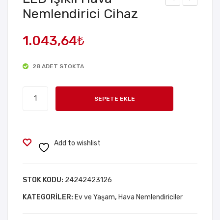
Nemlendirici Cihaz
üve
evi
t
mli
1.043,64
₺
Tas
Ked
arı
i
28 ADET STOKTA
mlı
Tas
Hav
arı
LED
a
mlı
SEPETE EKLE
Işıklı
Ne
H2
Hava
mle
O
Nemlendirici
ndir
Ne
Cihaz
Add to wishlist
ici
mle
adet
ndir
ici
STOK KODU:
24242423126
KATEGORILER:
Ev ve Yaşam
,
Hava Nemlendiriciler