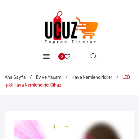
0
Ana Sayfa
/
Ev ve Yaşam
/
Hava Nemlendiriciler
/
LED
Işıklı Hava Nemlendirici Cihaz